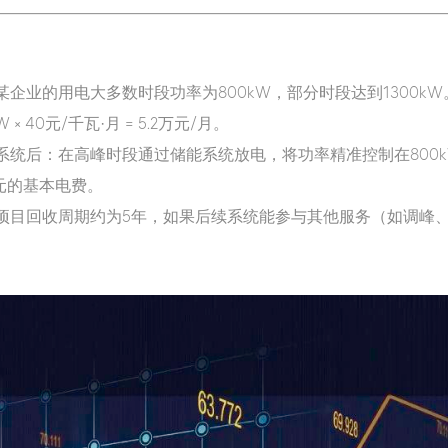
企业的用电大多数时段功率为800kW，部分时段达到1300kW
40元/千瓦·月 = 5.2万元/月。
系统后：在高峰时段通过储能系统放电，将功率精准控制在800kW以
万元的基本电费。
目回收周期约为5年，如果后续系统能参与其他服务（如调峰、