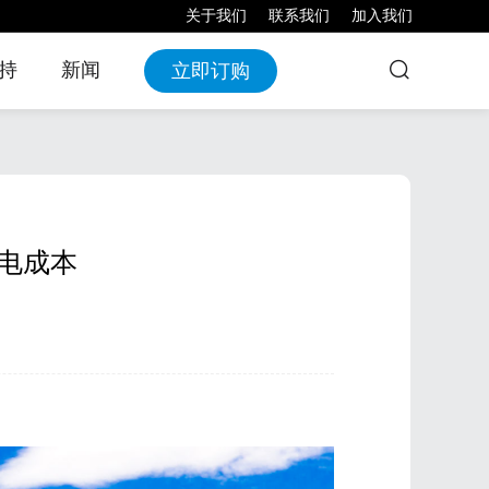
关于我们
联系我们
加入我们
持
新闻
立即订购
Max 逆变器
mart 微基
EnerMax-C&I 系
电源
列分布式液冷储
电成本
能柜