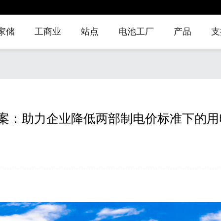
家储
工商业
站点
电池工厂
产品
支
ax 主控式
mart
EnerMax-C&I 系
学习中心
公司新闻
家储
EnerSmart 一体
EnerMax 低压电
EnerMax-C&I 系
下载中心
行业新闻
工商业
EnerSmart 一体
EnerMax 高压电
服务网点
活动新闻
站点
EnerMax 风冷储
Ener
EnerS
系列智能
能系统
列分布式电源控
化储能柜
池柜
列分布式电源控
化电源系统
池系统
能柜
站
案：助力企业降低两部制电价标准下的用
池
制集装箱
制柜