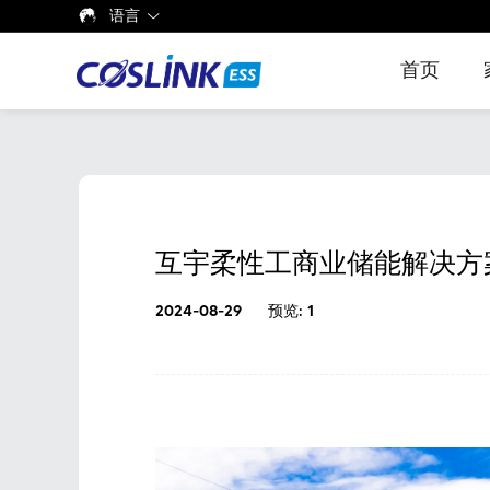
语言
首页
EnerMax-C&I 系
EnerM
EnerS
列分布式光储一
BS48V
户用储
互宇柔性工商业储能解决方
体柜
锂电
2024-08-29
预览: 1