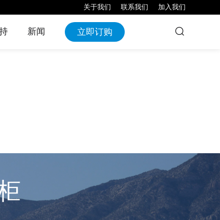
关于我们
联系我们
加入我们
持
新闻
立即订购
Max 逆变器
mart 微基
EnerMax-C&I 系
电源
列分布式液冷储
能柜
能柜