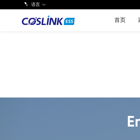
语言
首页
EnerMax-C&I 系
EnerM
EnerS
列分布式光储一
BS48V
户用储
体柜
锂电
E