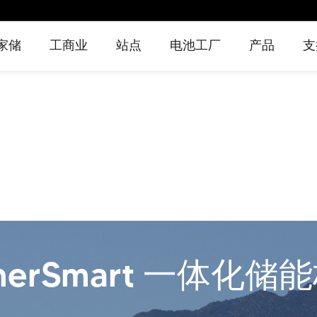
家储
工商业
站点
电池工厂
产品
支
ax 主控式
mart
EnerMax-C&I 系
学习中心
公司新闻
家储
EnerSmart 一体
EnerMax 低压电
EnerMax-C&I 系
下载中心
行业新闻
工商业
EnerSmart 一体
EnerMax 高压电
服务网点
活动新闻
站点
EnerMax 风冷储
Ener
EnerS
系列智能
能系统
列分布式电源控
化储能柜
池柜
列分布式电源控
化电源系统
池系统
能柜
站
池
制集装箱
制柜
nerSmart 一体化储