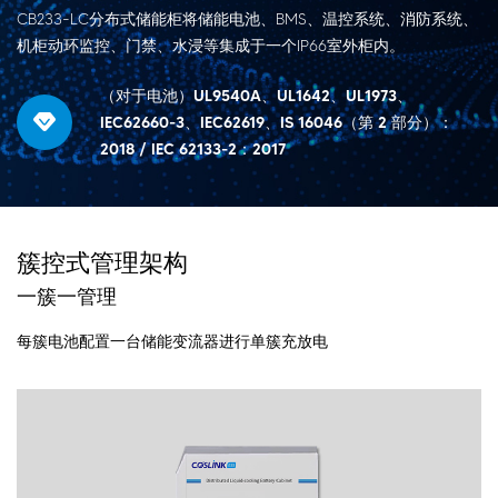
CB233-LC分布式储能柜将储能电池、BMS、温控系统、消防系统、
机柜动环监控、门禁、水浸等集成于一个IP66室外柜内。
（对于电池）UL9540A、UL1642、UL1973、
IEC62660-3、IEC62619、IS 16046（第 2 部分）：
2018 / IEC 62133-2：2017
簇控式管理架构
一簇一管理
每簇电池配置一台储能变流器进行单簇充放电